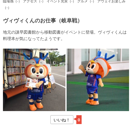
臨場感（-）
アクセス（-）
イベント充実（-）
グルメ（-）
アウェイお楽しみ
（-）
ヴィヴィくんのお仕事（岐阜戦）
地元の諌早図書館から移動図書がイベントに登場。ヴィヴィくんは
料理本が気になってたようです。
いいね！
0