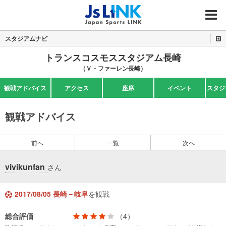
MENU
スタジアムナビ
トランスコスモススタジアム長崎
（Ｖ・ファーレン長崎）
観戦アドバイス
アクセス
座席
イベント
スタジ
観戦アドバイス
前へ
一覧
次へ
vivikunfan
さん
2017/08/05 長崎－岐阜
を観戦
総合評価
（4）