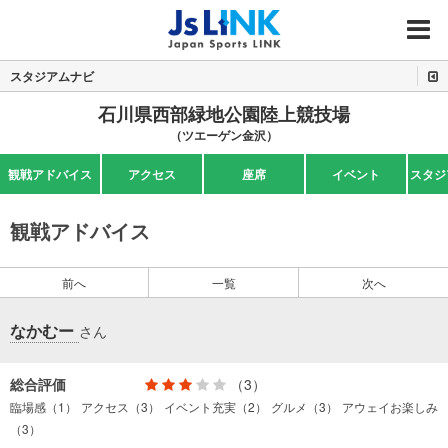
MENU
スタジアムナビ
石川県西部緑地公園陸上競技場
（ツエーゲン金沢）
観戦アドバイス
アクセス
座席
イベント
スタジ
観戦アドバイス
前へ
一覧
次へ
なかむー
さん
総合評価
（3）
臨場感（1）
アクセス（3）
イベント充実（2）
グルメ（3）
アウェイお楽しみ
（3）