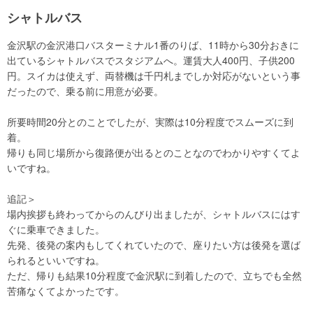
シャトルバス
金沢駅の金沢港口バスターミナル1番のりば、11時から30分おきに
出ているシャトルバスでスタジアムへ。運賃大人400円、子供200
円。スイカは使えず、両替機は千円札までしか対応がないという事
だったので、乗る前に用意が必要。
所要時間20分とのことでしたが、実際は10分程度でスムーズに到
着。
帰りも同じ場所から復路便が出るとのことなのでわかりやすくてよ
いですね。
追記＞
場内挨拶も終わってからのんびり出ましたが、シャトルバスにはす
ぐに乗車できました。
先発、後発の案内もしてくれていたので、座りたい方は後発を選ば
られるといいですね。
ただ、帰りも結果10分程度で金沢駅に到着したので、立ちでも全然
苦痛なくてよかったです。