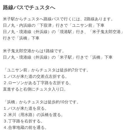
路線バスでチュスタへ
米子駅からチュスタへ路線バスで行くには、2路線あります。
日ノ丸・内浜線の「下葭津」行きで「ユニサン前」下車
日ノ丸・境港線（外浜線）の「境港駅」行き、「米子鬼太郎空港」
行きで「浜橋」下車
米子鬼太郎空港からは1路線です。
日ノ丸・境港線（外浜線）の「米子駅」行きで「浜橋」下車
「ユニサン前」からチュスタは徒歩約7分です。
１.バスが来た道の交差点左折する。
２.ローソンがある丁字路を左折する。
直進すると右側にチュスタ入り口。
「浜橋」からチュスタは徒歩約10分です。
１.バスが来た道を戻る。
２.米川（用水路）の浜橋を渡る。
３.丁字路を右折する。
４.合掌地蔵の前を通る。