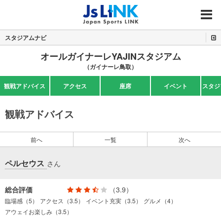
MENU
スタジアムナビ
オールガイナーレYAJINスタジアム
（ガイナーレ鳥取）
観戦アドバイス
アクセス
座席
イベント
スタジ
観戦アドバイス
前へ
一覧
次へ
ペルセウス
さん
総合評価
（3.9）
臨場感（5）
アクセス（3.5）
イベント充実（3.5）
グルメ（4）
アウェイお楽しみ（3.5）