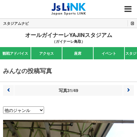
MENU
スタジアムナビ
オールガイナーレYAJINスタジアム
（ガイナーレ鳥取）
観戦アドバイス
アクセス
座席
イベント
スタジ
みんなの投稿写真
写真31/49
前へ
次へ