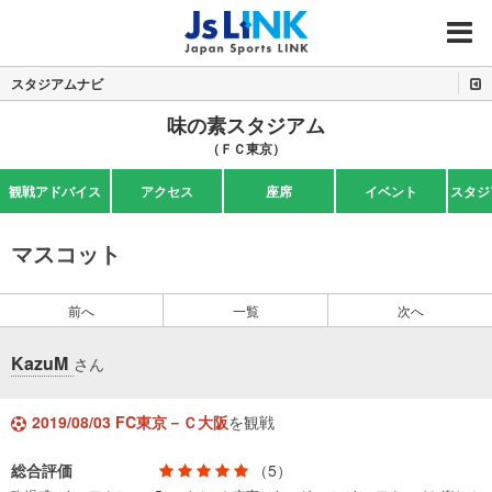
MENU
スタジアムナビ
味の素スタジアム
（ＦＣ東京）
観戦アドバイス
アクセス
座席
イベント
スタジ
マスコット
前へ
一覧
次へ
KazuM
さん
2019/08/03 FC東京－Ｃ大阪
を観戦
総合評価
（5）