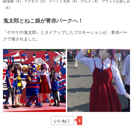
臨場感（4）
アクセス（5）
イベント充実（4）
グルメ（4）
アウェイお楽しみ
（4）
鬼太郎とねこ娘が青赤パークへ！
『ゲゲゲの鬼太郎』とタイアップしたプロモーションが、青赤パー
クで催されました。
いいね！
1