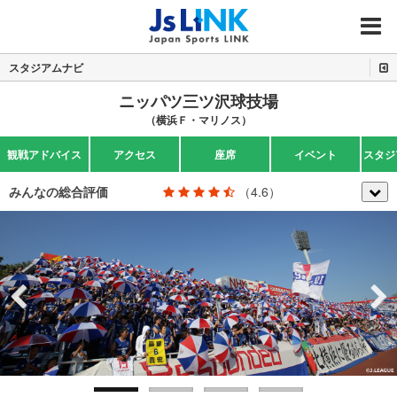
MENU
スタジアムナビ
ニッパツ三ツ沢球技場
（横浜Ｆ・マリノス）
観戦アドバイス
アクセス
座席
イベント
スタジ
みんなの総合評価
（4.6）
Previous
Next