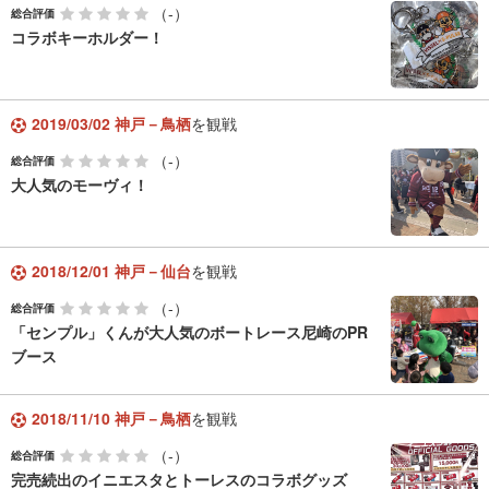
（-）
総合評価
コラボキーホルダー！
2019/03/02 神戸－鳥栖
を観戦
（-）
総合評価
大人気のモーヴィ！
2018/12/01 神戸－仙台
を観戦
（-）
総合評価
「センプル」くんが大人気のボートレース尼崎のPR
ブース
2018/11/10 神戸－鳥栖
を観戦
（-）
総合評価
完売続出のイニエスタとトーレスのコラボグッズ