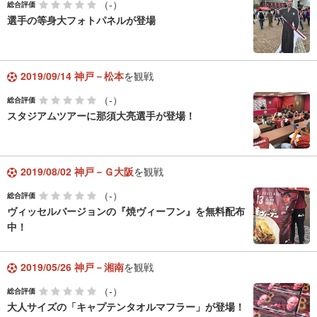
（-）
総合評価
選手の等身大フォトパネルが登場
2019/09/14 神戸－松本
を観戦
（-）
総合評価
スタジアムツアーに那須大亮選手が登場！
2019/08/02 神戸－Ｇ大阪
を観戦
（-）
総合評価
ヴィッセルバージョンの『焼ヴィーフン』を無料配布
中！
2019/05/26 神戸－湘南
を観戦
（-）
総合評価
大人サイズの「キャプテンタオルマフラー」が登場！