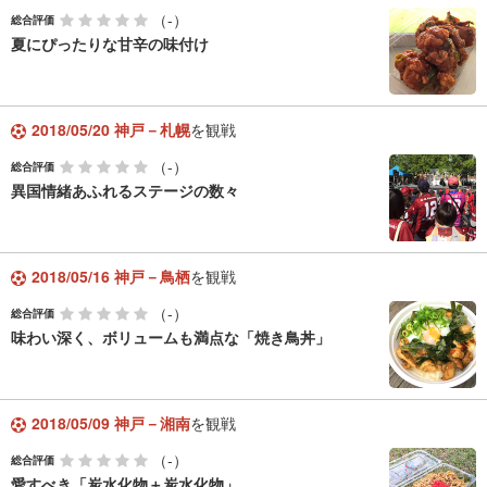
（-）
総合評価
夏にぴったりな甘辛の味付け
2018/05/20 神戸－札幌
を観戦
（-）
総合評価
異国情緒あふれるステージの数々
2018/05/16 神戸－鳥栖
を観戦
（-）
総合評価
味わい深く、ボリュームも満点な「焼き鳥丼」
2018/05/09 神戸－湘南
を観戦
（-）
総合評価
愛すべき「炭水化物＋炭水化物」