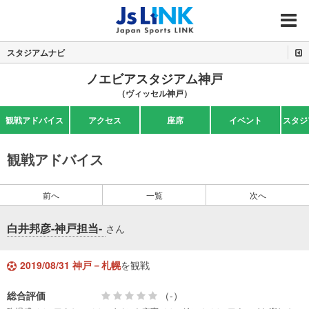
MENU
スタジアムナビ
ノエビアスタジアム神戸
（ヴィッセル神戸）
観戦アドバイス
アクセス
座席
イベント
スタジ
観戦アドバイス
前へ
一覧
次へ
白井邦彦-神戸担当-
さん
2019/08/31 神戸－札幌
を観戦
総合評価
（-）