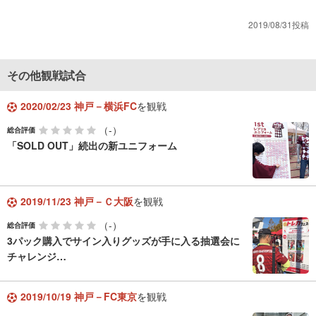
2019/08/31投稿
その他観戦試合
2020/02/23 神戸－横浜FC
を観戦
（-）
総合評価
「SOLD OUT」続出の新ユニフォーム
2019/11/23 神戸－Ｃ大阪
を観戦
（-）
総合評価
3パック購入でサイン入りグッズが手に入る抽選会に
チャレンジ…
2019/10/19 神戸－FC東京
を観戦