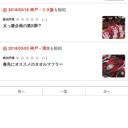
2018/03/18 神戸－Ｃ大阪
を観戦
（-）
総合評価
太っ腹企画の第2弾!?
2018/03/03 神戸－清水
を観戦
（-）
総合評価
春先にオススメのタオルマフラー
前へ
一覧
次へ