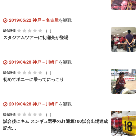
2019/05/22 神戸－名古屋
を観戦
（-）
総合評価
スタジアムツアーに初瀬亮が登場
2019/04/28 神戸－川崎Ｆ
を観戦
（-）
総合評価
初めてポニーに乗ってにっこり
2019/04/28 神戸－川崎Ｆ
を観戦
（-）
総合評価
試合後にキム スンギュ選手のJ1通算100試合出場達成
記念…