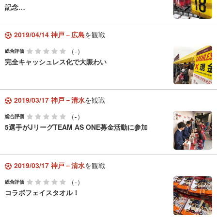
記念…
2019/04/14 神戸－広島
を観戦
（-）
総合評価
完全キャッシュレス化で大賑わい
2019/03/17 神戸－清水
を観戦
（-）
総合評価
5選手がJリーグTEAM AS ONE募金活動に参加
2019/03/17 神戸－清水
を観戦
（-）
総合評価
コラボフェイスタオル！