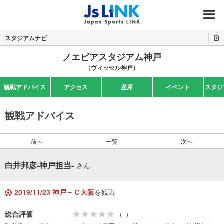
MENU
スタジアムナビ
ノエビアスタジアム神戸
（ヴィッセル神戸）
観戦アドバイス
アクセス
座席
イベント
スタジ
観戦アドバイス
前へ
一覧
次へ
白井邦彦-神戸担当-
さん
2019/11/23 神戸－Ｃ大阪
を観戦
総合評価
（-）