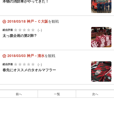
本物の消防車がやってきた！
2018/03/18 神戸－Ｃ大阪
を観戦
（-）
総合評価
太っ腹企画の第2弾!?
2018/03/03 神戸－清水
を観戦
（-）
総合評価
春先にオススメのタオルマフラー
前へ
一覧
次へ