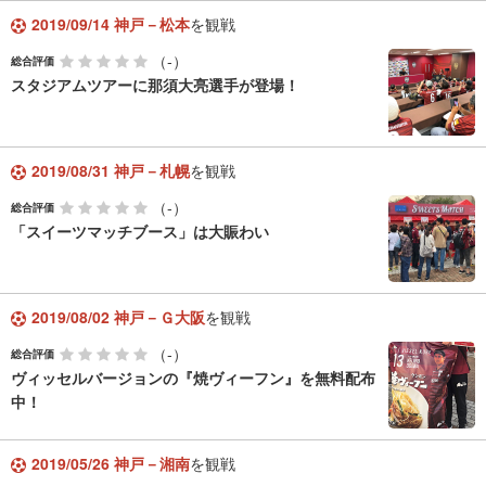
2019/09/14 神戸－松本
を観戦
（-）
総合評価
スタジアムツアーに那須大亮選手が登場！
2019/08/31 神戸－札幌
を観戦
（-）
総合評価
「スイーツマッチブース」は大賑わい
2019/08/02 神戸－Ｇ大阪
を観戦
（-）
総合評価
ヴィッセルバージョンの『焼ヴィーフン』を無料配布
中！
2019/05/26 神戸－湘南
を観戦