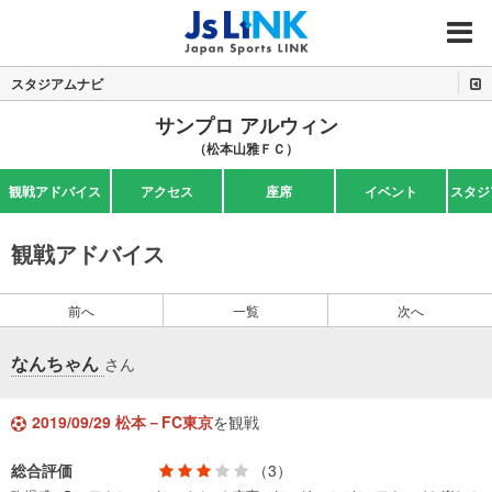
MENU
スタジアムナビ
サンプロ アルウィン
（松本山雅ＦＣ）
観戦アドバイス
アクセス
座席
イベント
スタジ
観戦アドバイス
前へ
一覧
次へ
なんちゃん
さん
2019/09/29 松本－FC東京
を観戦
総合評価
（3）