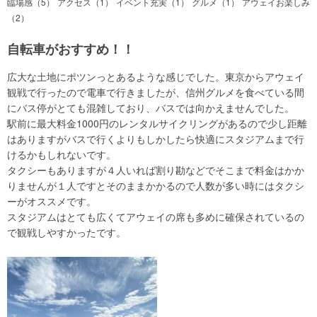
臨場感（5）
アクセス（1）
イベント充実（1）
グルメ（1）
アウェイお楽しみ
（2）
自転車がおすすめ！！
広大な土地にポツンっとあるような感じでした。東京からアウェイ
観戦で行ったので電車で行きましたが、信州グルメを食べている間
にバス停がとても混雑しており、バスでは向かえませんでした。
駅前に最大料金1000円のレンタルサイクリングがあるので少し距離
はありますがバスで行くよりもしかしたら快適にスタジアムまで行
けるかもしれないです。
タクシーもありますが４人いれば割り勘などでそこまで料金はかか
りませんが１人ですとそのままかかるので人数が多い時にはタクシ
ーがオススメです。
スタジアムはとても広くてアウェイの席も多めに確保されているの
で観戦しやすかったです。