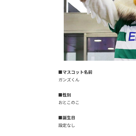
■マスコット名前
ガンズくん
■性別
おとこのこ
■誕生日
設定なし