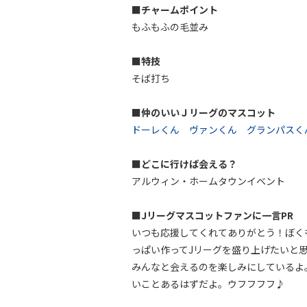
■チャームポイント
もふもふの毛並み
■特技
そば打ち
■仲のいいＪリーグのマスコット
ドーレくん
ヴァンくん
グランパスく
■どこに行けば会える？
アルウィン・ホームタウンイベント
■Jリーグマスコットファンに一言PR
いつも応援してくれてありがとう！ぼく
っぱい作ってJリーグを盛り上げたいと
みんなと会えるのを楽しみにしているよ
いことあるはずだよ。ウフフフフ♪