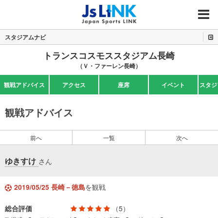
MENU
スタジアムナビ
トランスコスモススタジアム長崎
（Ｖ・ファーレン長崎）
観戦アドバイス
アクセス
座席
イベント
スタジ
観戦アドバイス
前へ
一覧
次へ
ゆきすけ
さん
2019/05/25 長崎－徳島
を観戦
総合評価
（5）