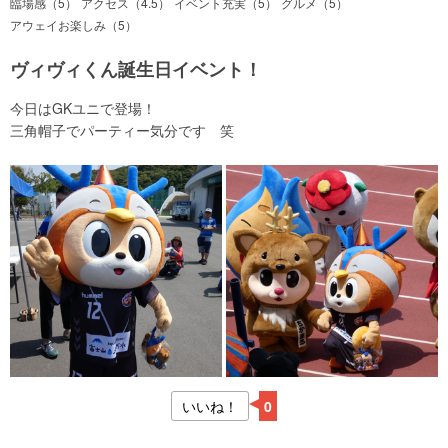
臨場感（5）
アクセス（4.5）
イベント充実（5）
グルメ（5）
アウェイお楽しみ（5）
ヴィヴィくん誕生日イベント！
今日はGKユニで登場！
三角帽子でパーティー気分です 笑
いいね！
0