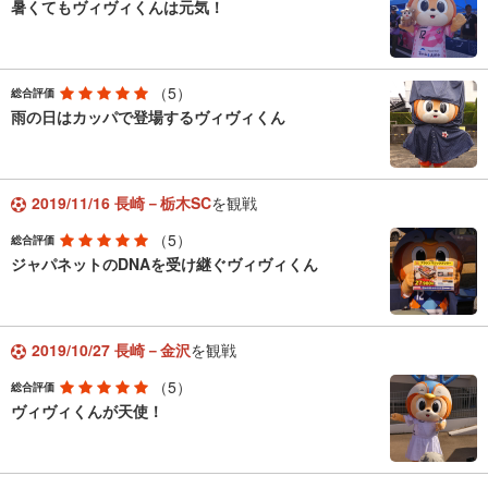
暑くてもヴィヴィくんは元気！
（5）
総合評価
雨の日はカッパで登場するヴィヴィくん
2019/11/16 長崎－栃木SC
を観戦
（5）
総合評価
ジャパネットのDNAを受け継ぐヴィヴィくん
2019/10/27 長崎－金沢
を観戦
（5）
総合評価
ヴィヴィくんが天使！