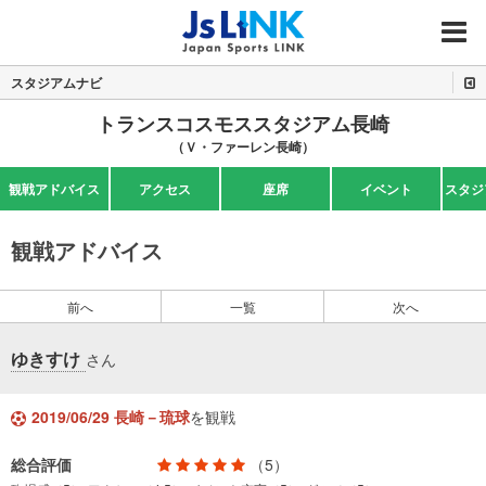
MENU
スタジアムナビ
トランスコスモススタジアム長崎
（Ｖ・ファーレン長崎）
観戦アドバイス
アクセス
座席
イベント
スタジ
観戦アドバイス
前へ
一覧
次へ
ゆきすけ
さん
2019/06/29 長崎－琉球
を観戦
総合評価
（5）