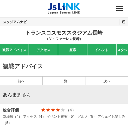
MENU
スタジアムナビ
トランスコスモススタジアム長崎
（Ｖ・ファーレン長崎）
観戦アドバイス
アクセス
座席
イベント
スタジ
観戦アドバイス
前へ
一覧
次へ
あんまま
さん
総合評価
（4）
臨場感（4）
アクセス（4）
イベント充実（5）
グルメ（5）
アウェイお楽しみ
（5）