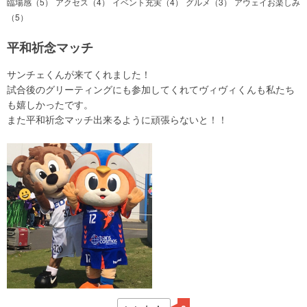
臨場感（5）
アクセス（4）
イベント充実（4）
グルメ（3）
アウェイお楽しみ
（5）
平和祈念マッチ
サンチェくんが来てくれました！
試合後のグリーティングにも参加してくれてヴィヴィくんも私たち
も嬉しかったです。
また平和祈念マッチ出来るように頑張らないと！！