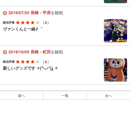
2019/07/20 長崎－甲府
を観戦
（4）
総合評価
ヴァンくんと一緒♪゛
2019/10/05 長崎－町田
を観戦
（4）
総合評価
新しいグッズです‎⁦‪ ✧(*•̀ᴗ•́*)و ̑̑✧
前へ
一覧
次へ