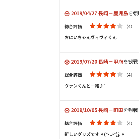
2019/04/27 長崎－鹿児島
を観
総合評価
（4）
おにいちゃんヴィヴィくん
2019/07/20 長崎－甲府
を観戦
総合評価
（4）
ヴァンくんと一緒♪゛
2019/10/05 長崎－町田
を観戦
総合評価
（4）
新しいグッズです‎⁦‪ ✧(*•̀ᴗ•́*)و ̑̑✧