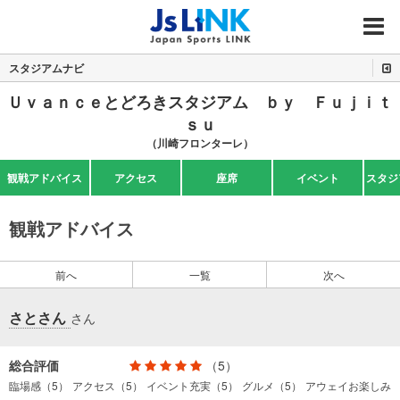
MENU
スタジアムナビ
Ｕｖａｎｃｅとどろきスタジアム ｂｙ Ｆｕｊｉｔ
ｓｕ
（川崎フロンターレ）
観戦アドバイス
アクセス
座席
イベント
スタジ
観戦アドバイス
前へ
一覧
次へ
さとさん
さん
総合評価
（5）
臨場感（5）
アクセス（5）
イベント充実（5）
グルメ（5）
アウェイお楽しみ