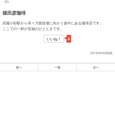
（5）
猿田彦珈琲
武蔵小杉駅から等々力競技場に向かう途中にある珈琲店です。
ここでの一杯が至福のひとときです。
いいね！
0
2019/04/03投稿
前へ
一覧
次へ