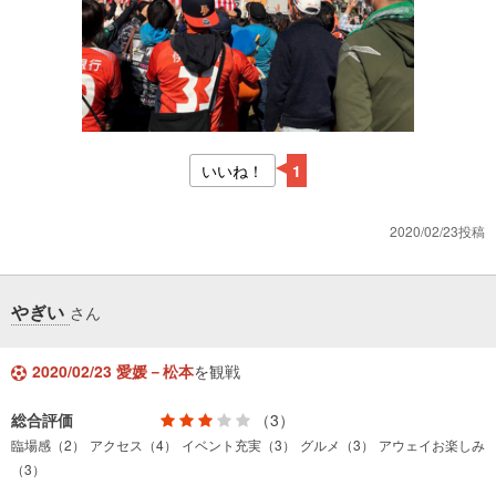
いいね！
1
2020/02/23投稿
やぎい
さん
2020/02/23 愛媛－松本
を観戦
総合評価
（3）
臨場感（2）
アクセス（4）
イベント充実（3）
グルメ（3）
アウェイお楽しみ
（3）