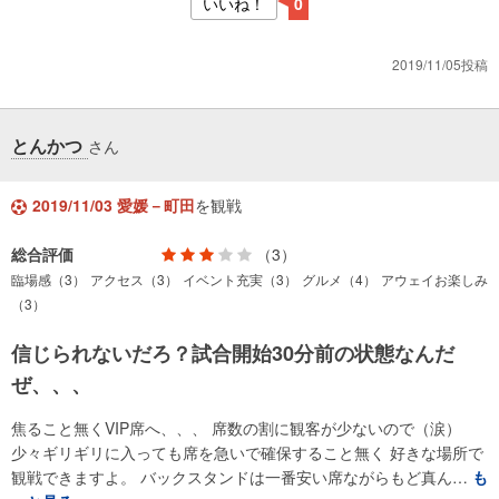
いいね！
0
2019/11/05投稿
とんかつ
さん
2019/11/03 愛媛－町田
を観戦
総合評価
（3）
臨場感（3）
アクセス（3）
イベント充実（3）
グルメ（4）
アウェイお楽しみ
（3）
信じられないだろ？試合開始30分前の状態なんだ
ぜ、、、
焦ること無くVIP席へ、、、 席数の割に観客が少ないので（涙）
少々ギリギリに入っても席を急いで確保すること無く 好きな場所で
観戦できますよ。 バックスタンドは一番安い席ながらもど真ん…
も