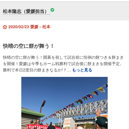
松本隆志（愛媛担当）
2020/02/23 愛媛－松本
快晴の空に餅が舞う！
快晴の空に餅が舞う！開幕を祝して試合前に恒例の餅つき＆餅まき
を開催！愛媛は今季もホーム戦勝利で試合後に餅まきを開催予定。
勝利で本日2度目の餅まきなるか!？…
もっと見る