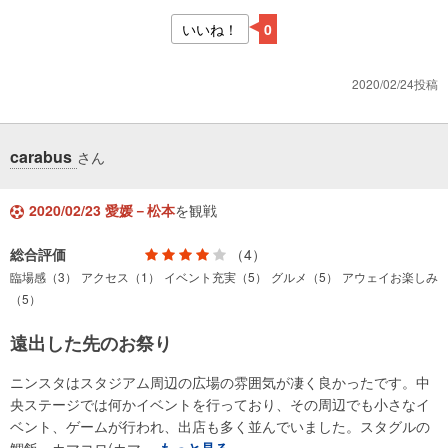
いいね！
0
2020/02/24投稿
carabus
さん
2020/02/23 愛媛－松本
を観戦
総合評価
（4）
臨場感（3）
アクセス（1）
イベント充実（5）
グルメ（5）
アウェイお楽しみ
（5）
遠出した先のお祭り
ニンスタはスタジアム周辺の広場の雰囲気が凄く良かったです。中
央ステージでは何かイベントを行っており、その周辺でも小さなイ
ベント、ゲームが行われ、出店も多く並んでいました。スタグルの
鯛飯、カマコロ(カマ…
もっと見る