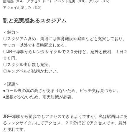
臨場感（3.4）
アクセス（3.5）
イベント充実（3.8）
グルメ（3.5）
アウェイお楽しみ（3.5）
割と充実感あるスタジアム
＜魅力＞
〇スタジアム含め、周辺には体育施設や庭園なども充実しており、
サッカー以外でも長時間楽しめる。
〇JR平塚駅からレンタサイクルで２０分ほど。意外と便利。１日２
００円。
〇スタグル出店数も充実。
〇キングベルが結構かわいい。
＜課題＞
●ゴール裏の嵩の高さがあまりないため、ピッチ奥は見づらい。
●屋根が少ないため、雨天対策が必要。
JR平塚駅から徒歩でもアクセスできるようですが、私は駅西口にあ
るレンタサイクルにてアクセス。２０分ほどでアクセスでき、意外
と便利です。