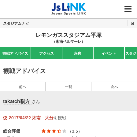
MENU
スタジアムナビ
レモンガススタジアム平塚
（湘南ベルマーレ）
観戦アドバイス
アクセス
座席
イベント
スタジ
観戦アドバイス
前へ
一覧
次へ
takatch親方
さん
2017/04/22 湘南－大分
を観戦
総合評価
（3.5）