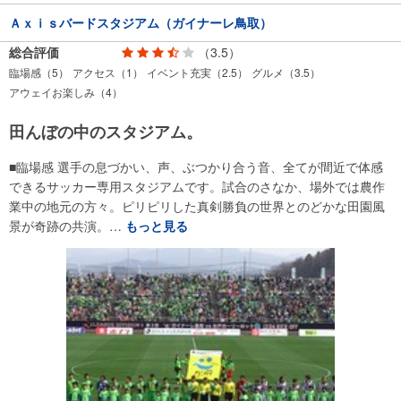
Ａｘｉｓバードスタジアム（ガイナーレ鳥取）
総合評価
（3.5）
臨場感（5）
アクセス（1）
イベント充実（2.5）
グルメ（3.5）
アウェイお楽しみ（4）
田んぼの中のスタジアム。
■臨場感 選手の息づかい、声、ぶつかり合う音、全てが間近で体感
できるサッカー専用スタジアムです。試合のさなか、場外では農作
業中の地元の方々。ピリピリした真剣勝負の世界とのどかな田園風
景が奇跡の共演。…
もっと見る