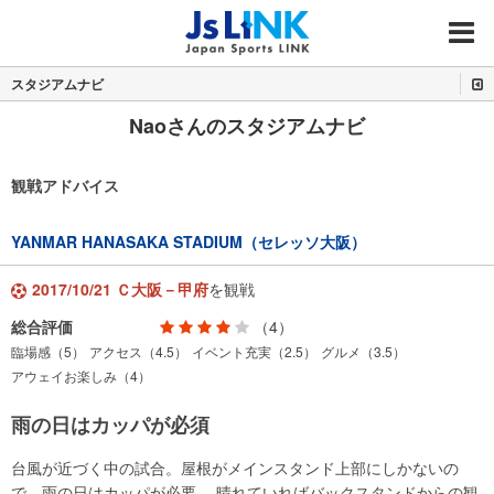
MENU
スタジアムナビ
Naoさんのスタジアムナビ
観戦アドバイス
YANMAR HANASAKA STADIUM（セレッソ大阪）
2017/10/21 Ｃ大阪－甲府
を観戦
総合評価
（4）
臨場感（5）
アクセス（4.5）
イベント充実（2.5）
グルメ（3.5）
アウェイお楽しみ（4）
雨の日はカッパが必須
台風が近づく中の試合。屋根がメインスタンド上部にしかないの
で、雨の日はカッパが必要。 晴れていればバックスタンドからの観