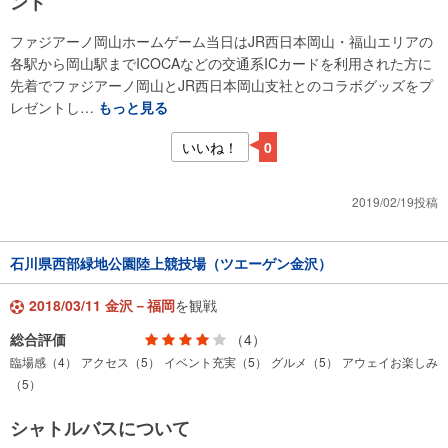
ント
ファジアーノ岡山ホームゲーム当日はJR西日本岡山・福山エリアの
各駅から岡山駅までICOCAなどの交通系ICカードを利用された方に
先着でファジアーノ岡山とJR西日本岡山支社とのコラボグッズをプ
レゼントし…
もっと見る
いいね！
0
2019/02/19投稿
石川県西部緑地公園陸上競技場（ツエーゲン金沢）
2018/03/11 金沢－福岡
を観戦
総合評価
（4）
臨場感（4）
アクセス（5）
イベント充実（5）
グルメ（5）
アウェイお楽しみ
（5）
シャトルバスについて