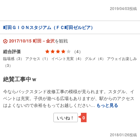
2019/04/03投稿
町田ＧＩＯＮスタジアム（ＦＣ町田ゼルビア）
2017/10/15 町田－金沢
を観戦
総合評価
（4）
臨場感（3）
アクセス（1）
イベント充実（4）
グルメ（4）
アウェイお楽しみ
（3）
絶賛工事中ｗ
今ならバックスタンド改修工事の模様が見られます。スタグル、イ
ベントは充実。子供が遊べる広場もありますが、駅からのアクセス
はよくないので余裕をもってお越しください…
もっと見る
いいね！
0
2018/01/26投稿