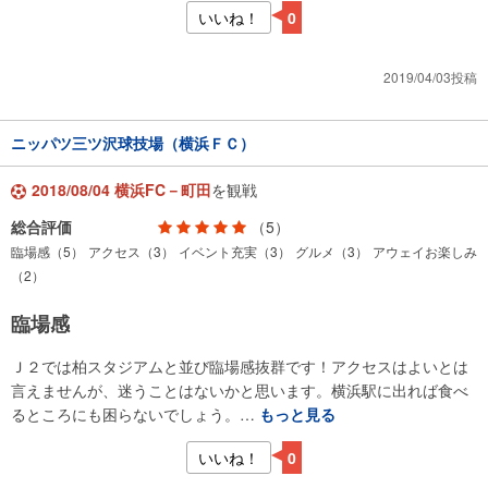
いいね！
0
2019/04/03投稿
ニッパツ三ツ沢球技場（横浜ＦＣ）
2018/08/04 横浜FC－町田
を観戦
総合評価
（5）
臨場感（5）
アクセス（3）
イベント充実（3）
グルメ（3）
アウェイお楽しみ
（2）
臨場感
Ｊ２では柏スタジアムと並び臨場感抜群です！アクセスはよいとは
言えませんが、迷うことはないかと思います。横浜駅に出れば食べ
るところにも困らないでしょう。…
もっと見る
いいね！
0