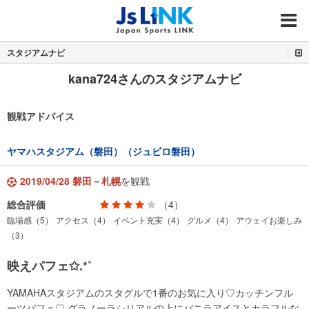
MENU
スタジアムナビ
kana724さんのスタジアムナビ
観戦アドバイス
ヤマハスタジアム（磐田）（ジュビロ磐田）
2019/04/28 磐田－札幌
を観戦
総合評価
（4）
臨場感（5）
アクセス（4）
イベント充実（4）
グルメ（4）
アウェイお楽しみ
（3）
映えパフェ✩.*˚
YAMAHAスタジアムのスタグルで1番のお気に入り♡カッチンフル
ーツパフェ♡ グラノーラシリアルの上にバニラアイスとカラフルな