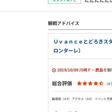
観戦アドバイス
Ｕｖａｎｃｅとどろきス
ロンターレ）
2019/10/09 川崎Ｆ－鹿島
を観
総合評価
（4.
臨場感（4.9）
アクセス（4.6）
イベント充実