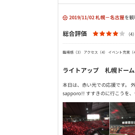
2019/11/02 札幌－名古屋
を観
総合評価
（4
臨場感（3）
アクセス（4）
イベント充実（
ライトアップ 札幌ドーム
本日は、赤い光での応援です。 外
sapporo!! すすきのに行こ