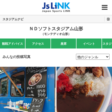
MENU
スタジアムナビ
ＮＤソフトスタジアム山形
（モンテディオ山形）
観戦アドバイス
アクセス
座席
イベント
スタジ
みんなの投稿写真