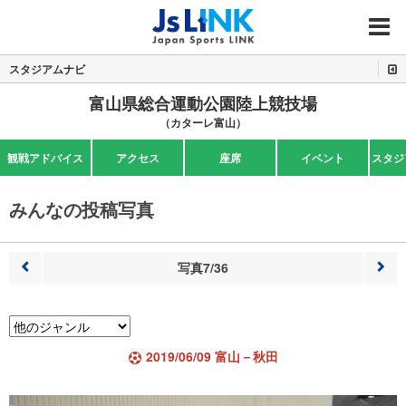
MENU
スタジアムナビ
富山県総合運動公園陸上競技場
（カターレ富山）
観戦アドバイス
アクセス
座席
イベント
スタジ
みんなの投稿写真
写真7/36
前へ
次へ
2019/06/09 富山－秋田