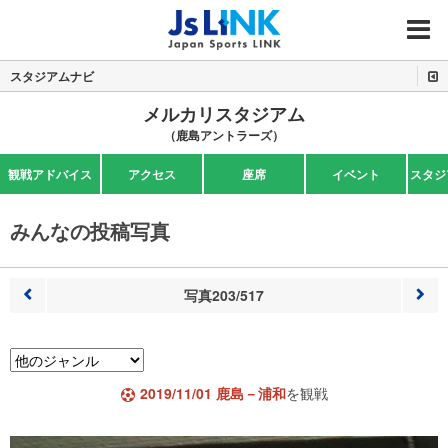
MENU
スタジアムナビ
メルカリスタジアム
（鹿島アントラーズ）
観戦アドバイス
アクセス
座席
イベント
スタジ
みんなの投稿写真
写真203/517
前へ
次へ
2019/11/01 鹿島－浦和
を観戦