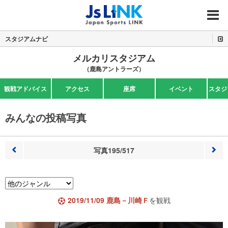
MENU
スタジアムナビ
メルカリスタジアム
（鹿島アントラーズ）
観戦アドバイス
アクセス
座席
イベント
スタジ
みんなの投稿写真
写真195/517
前へ
次へ
2019/11/09 鹿島－川崎Ｆ
を観戦