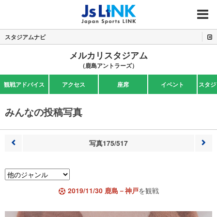
MENU
スタジアムナビ
メルカリスタジアム
（鹿島アントラーズ）
観戦アドバイス
アクセス
座席
イベント
スタジ
みんなの投稿写真
写真175/517
前へ
次へ
2019/11/30 鹿島－神戸
を観戦