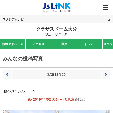
MENU
スタジアムナビ
クラサスドーム大分
（大分トリニータ）
観戦アドバイス
アクセス
座席
イベント
スタジ
みんなの投稿写真
写真18/120
前へ
次へ
2019/11/02 大分－FC東京
を観戦