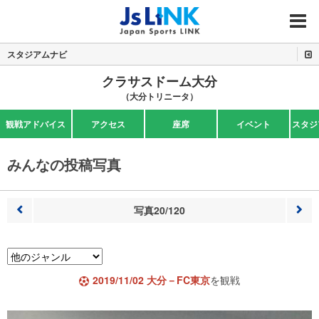
MENU
スタジアムナビ
クラサスドーム大分
（大分トリニータ）
観戦アドバイス
アクセス
座席
イベント
スタジ
みんなの投稿写真
写真20/120
前へ
次へ
2019/11/02 大分－FC東京
を観戦