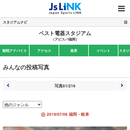
MENU
スタジアムナビ
ベスト電器スタジアム
（アビスパ福岡）
観戦アドバイス
アクセス
座席
イベント
スタジ
みんなの投稿写真
写真61/216
前へ
次へ
2019/07/06 福岡－岐阜