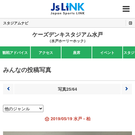
MENU
スタジアムナビ
ケーズデンキスタジアム水戸
（水戸ホーリーホック）
観戦アドバイス
アクセス
座席
イベント
スタジ
みんなの投稿写真
写真25/64
前へ
次へ
2019/05/19 水戸－柏