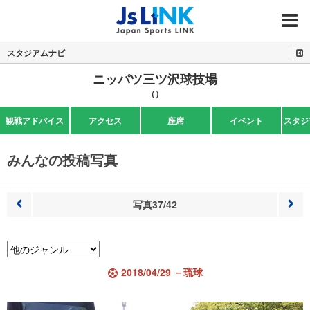
MENU
スタジアムナビ
ニッパツ三ツ沢球技場
（）
観戦アドバイス
アクセス
座席
イベント
スタジ
みんなの投稿写真
写真37/42
前へ
次へ
2018/04/29 －琉球