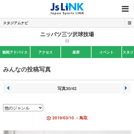
MENU
スタジアムナビ
ニッパツ三ツ沢球技場
（）
観戦アドバイス
アクセス
座席
イベント
スタジ
みんなの投稿写真
写真30/42
前へ
次へ
2019/03/10 －鳥取