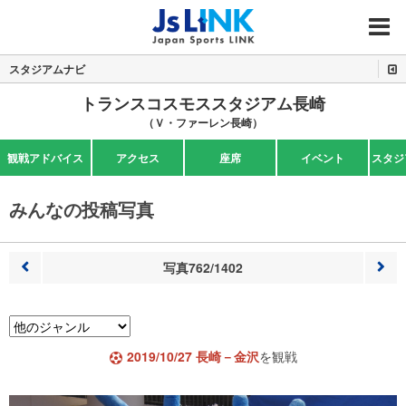
MENU
スタジアムナビ
トランスコスモススタジアム長崎
（Ｖ・ファーレン長崎）
観戦アドバイス
アクセス
座席
イベント
スタジ
みんなの投稿写真
写真762/1402
前へ
次へ
2019/10/27 長崎－金沢
を観戦