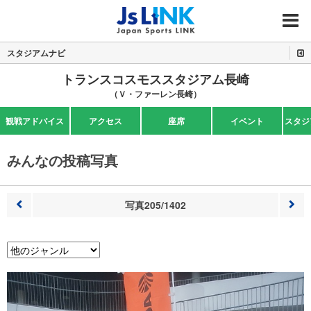
MENU
スタジアムナビ
トランスコスモススタジアム長崎
（Ｖ・ファーレン長崎）
観戦アドバイス
アクセス
座席
イベント
スタジ
みんなの投稿写真
写真205/1402
前へ
次へ