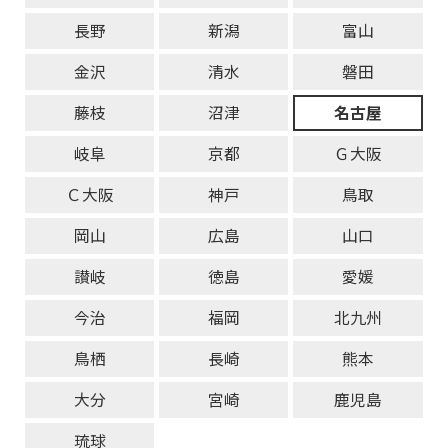
長野
新潟
富山
金沢
清水
磐田
藤枝
沼津
名古屋
岐阜
京都
Ｇ大阪
Ｃ大阪
神戸
鳥取
岡山
広島
山口
讃岐
徳島
愛媛
今治
福岡
北九州
鳥栖
長崎
熊本
大分
宮崎
鹿児島
琉球