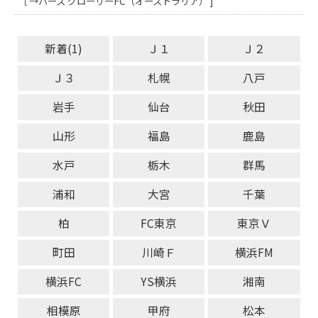
［ →パース グローリーFC（オーストラリア） ]
新着(1)
Ｊ１
Ｊ２
Ｊ３
札幌
八戸
岩手
仙台
秋田
山形
福島
鹿島
水戸
栃木
群馬
浦和
大宮
千葉
柏
FC東京
東京Ｖ
町田
川崎Ｆ
横浜FM
横浜FC
YS横浜
湘南
相模原
甲府
松本