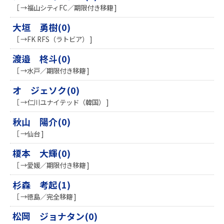
［ →福山シティFC／期限付き移籍 ]
大垣 勇樹(0)
［ →FK RFS（ラトビア） ]
渡邉 柊斗(0)
［ →水戸／期限付き移籍 ]
オ ジェソク(0)
［ →仁川ユナイテッド（韓国） ]
秋山 陽介(0)
［ →仙台 ]
榎本 大輝(0)
［ →愛媛／期限付き移籍 ]
杉森 考起(1)
［ →徳島／完全移籍 ]
松岡 ジョナタン(0)