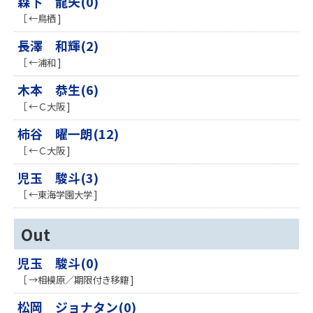
森下 龍矢(0)
［ ←鳥栖 ]
長澤 和輝(2)
［ ←浦和 ]
木本 恭生(6)
［ ←Ｃ大阪 ]
柿谷 曜一朗(12)
［ ←Ｃ大阪 ]
児玉 駿斗(3)
［ ←東海学園大学 ]
Out
児玉 駿斗(0)
［ →相模原／期限付き移籍 ]
松岡 ジョナタン(0)