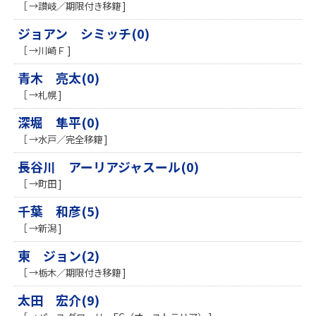
［ →讃岐／期限付き移籍 ]
ジョアン シミッチ(0)
［ →川崎Ｆ ]
青木 亮太(0)
［ →札幌 ]
深堀 隼平(0)
［ →水戸／完全移籍 ]
長谷川 アーリアジャスール(0)
［ →町田 ]
千葉 和彦(5)
［ →新潟 ]
東 ジョン(2)
［ →栃木／期限付き移籍 ]
太田 宏介(9)