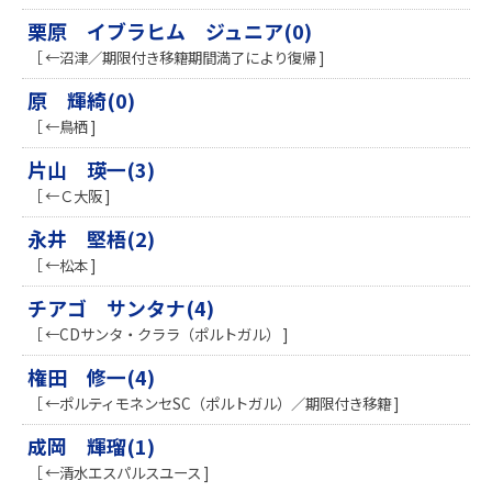
栗原 イブラヒム ジュニア(0)
［ ←沼津／期限付き移籍期間満了により復帰 ]
原 輝綺(0)
［ ←鳥栖 ]
片山 瑛一(3)
［ ←Ｃ大阪 ]
永井 堅梧(2)
［ ←松本 ]
チアゴ サンタナ(4)
［ ←CDサンタ・クララ（ポルトガル） ]
権田 修一(4)
［ ←ポルティモネンセSC（ポルトガル）／期限付き移籍 ]
成岡 輝瑠(1)
［ ←清水エスパルスユース ]