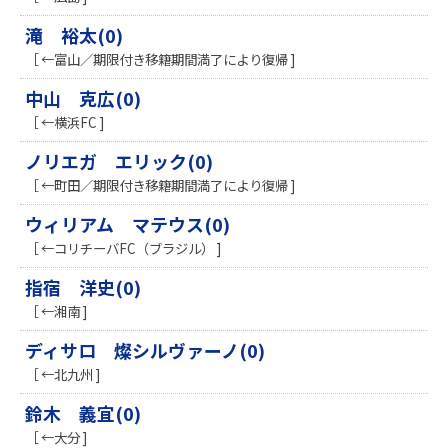
滝 裕太(0)
［ ←富山／期限付き移籍期間満了により復帰 ]
中山 克広(0)
［ ←横浜FC ]
ノリエガ エリック(0)
［ ←町田／期限付き移籍期間満了により復帰 ]
ウィリアム マテウス(0)
［ ←コリチーバFC（ブラジル） ]
指宿 洋史(0)
［ ←湘南 ]
ディサロ 燦シルヴァーノ(0)
［ ←北九州 ]
鈴木 義宜(0)
［ ←大分 ]