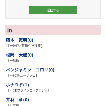
In
藤本 憲明(0)
［ ←神戸／期限付き移籍 ]
松岡 大起(0)
［ ←鳥栖 ]
ベンジャミン コロリ(0)
［ ←FCチューリッヒ ]
ホナウド(1)
［ ←CRフラメンゴ（ブラジル） ]
井林 章(0)
［ ←広島 ]