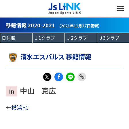
MENU
移籍情報 2020-2021
（2021年11月17日更新）
清水エスパルス 移籍情報
Fac
LIN
Link
X
中山 克広
In
eb
E
Copy
oo
←
横浜FC
k