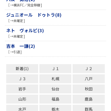
［ →横浜FC／完全移籍 ]
ジュニオール ドゥトラ(8)
［ →未確定 ]
ネト ヴォルピ(3)
［ →未確定 ]
吉本 一謙(2)
［ →引退 ]
新着(1)
Ｊ１
Ｊ２
Ｊ３
札幌
八戸
岩手
仙台
秋田
山形
福島
鹿島
水戸
栃木
群馬