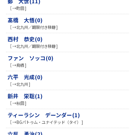
鄭 大世(11)
［ →町田 ]
髙橋 大悟(0)
［ →北九州／期限付き移籍 ]
西村 恭史(0)
［ →北九州／期限付き移籍 ]
ファン ソッコ(0)
［ →鳥栖 ]
六平 光成(0)
［ →北九州 ]
新井 栄聡(1)
［ →秋田 ]
ティーラシン デーンダー(1)
［ →BGパトゥム・ユナイテッド（タイ） ]
六反 勇治(2)