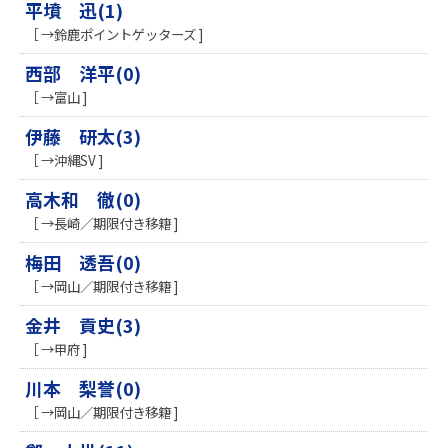
平墳 迅(1)
［ →鈴鹿ポイントゲッターズ ]
西部 洋平(0)
［ →富山 ]
伊藤 研太(3)
［ →沖縄SV ]
高木和 徹(0)
［ →長崎／期限付き移籍 ]
梅田 透吾(0)
［ →岡山／期限付き移籍 ]
金井 貢史(3)
［ →甲府 ]
川本 梨誉(0)
［ →岡山／期限付き移籍 ]