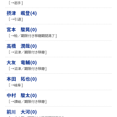
［ →岩手 ]
摂津 颯登(4)
［ →引退 ]
宮本 駿晃(0)
［ →柏／期限付き移籍期間満了 ]
高橋 潤哉(0)
［ →沼津／期限付き移籍 ]
大友 竜輔(0)
［ →沼津／期限付き移籍 ]
本田 拓也(0)
［ →岐阜 ]
中村 駿太(0)
［ →讃岐／期限付き移籍 ]
前川 大河(0)