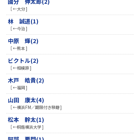
國分 伸太郎(2)
［ ←大分 ]
林 誠道(1)
［ ←今治 ]
中原 輝(2)
［ ←熊本 ]
ビクトル(2)
［ ←相模原 ]
木戸 皓貴(2)
［ ←福岡 ]
山田 康太(4)
［ ←横浜FM／期限付き移籍 ]
松本 幹太(1)
［ ←桐蔭横浜大学 ]
阿部 要門(1)