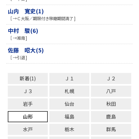
山内 寛史(1)
［ →Ｃ大阪／期限付き移籍期間満了 ]
中村 駿(6)
［ →湘南 ]
佐藤 昭大(5)
［ →引退 ]
新着(1)
Ｊ１
Ｊ２
Ｊ３
札幌
八戸
岩手
仙台
秋田
山形
福島
鹿島
水戸
栃木
群馬