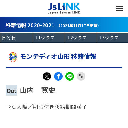
MENU
移籍情報 2020-2021
（2021年11月17日更新）
モンテディオ山形 移籍情報
Fac
LIN
Link
X
山内 寛史
Out
eb
E
Copy
oo
→Ｃ大阪／期限付き移籍期間満了
k