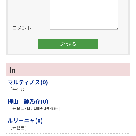
コメント
In
マルティノス(0)
［ ←仙台 ]
樺山 諒乃介(0)
［ ←横浜FM／期限付き移籍 ]
ルリーニャ(0)
［ ←磐田 ]