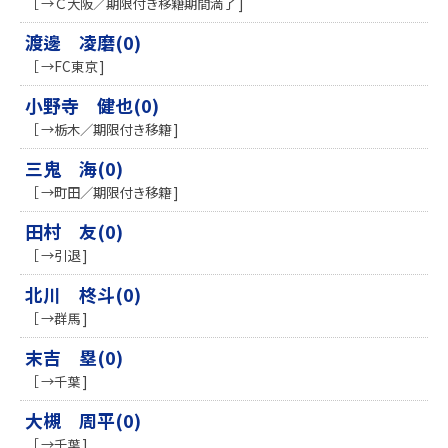
［ →Ｃ大阪／期限付き移籍期間満了 ]
渡邊 凌磨(0)
［ →FC東京 ]
小野寺 健也(0)
［ →栃木／期限付き移籍 ]
三鬼 海(0)
［ →町田／期限付き移籍 ]
田村 友(0)
［ →引退 ]
北川 柊斗(0)
［ →群馬 ]
末吉 塁(0)
［ →千葉 ]
大槻 周平(0)
［ →千葉 ]