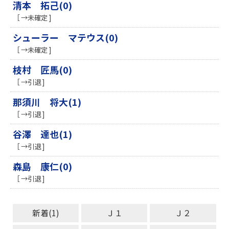
清本 拓己(0)
［ →未確定 ]
シューラー マテウス(0)
［ →未確定 ]
枝村 匠馬(0)
［ →引退 ]
那須川 将大(1)
［ →引退 ]
谷澤 達也(1)
［ →引退 ]
森島 康仁(0)
［ →引退 ]
新着(1)
Ｊ１
Ｊ２