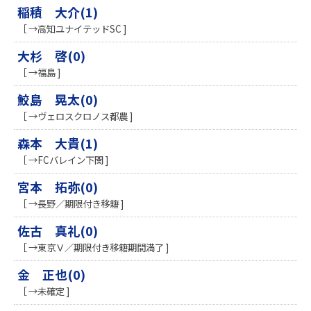
稲積 大介(1)
［ →高知ユナイテッドSC ]
大杉 啓(0)
［ →福島 ]
鮫島 晃太(0)
［ →ヴェロスクロノス都農 ]
森本 大貴(1)
［ →FCバレイン下関 ]
宮本 拓弥(0)
［ →長野／期限付き移籍 ]
佐古 真礼(0)
［ →東京Ｖ／期限付き移籍期間満了 ]
金 正也(0)
［ →未確定 ]