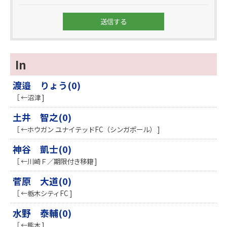
In
渡邉 りょう(0)
［ ←沼津 ]
土井 智之(0)
［ ←ホウガン ユナイテッドFC（シンガポール） ]
神谷 凱士(0)
［ ←川崎Ｆ／期限付き移籍 ]
菅原 大道(0)
［ ←栃木シティFC ]
水野 泰輔(0)
［ ←熊本 ]