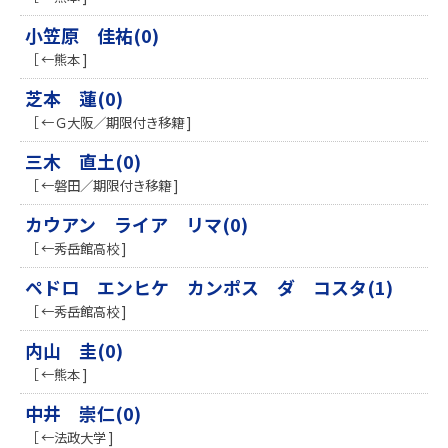
小笠原 佳祐(0)
［ ←熊本 ]
芝本 蓮(0)
［ ←Ｇ大阪／期限付き移籍 ]
三木 直土(0)
［ ←磐田／期限付き移籍 ]
カウアン ライア リマ(0)
［ ←秀岳館高校 ]
ペドロ エンヒケ カンポス ダ コスタ(1)
［ ←秀岳館高校 ]
内山 圭(0)
［ ←熊本 ]
中井 崇仁(0)
［ ←法政大学 ]