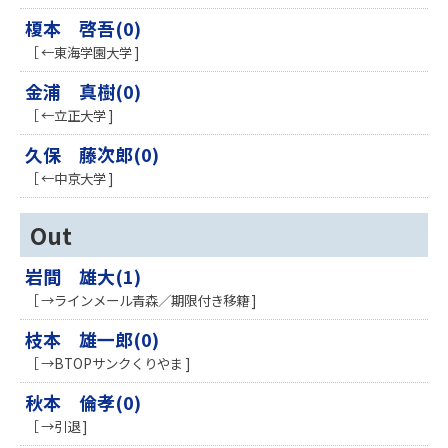
榎本 啓吾(0)
［ ←東海学園大学 ]
金浦 真樹(0)
［ ←立正大学 ]
久保 藤次郎(0)
［ ←中京大学 ]
Out
岩間 雄大(1)
［ →ラインメール青森／期限付き移籍 ]
枝本 雄一郎(0)
［ →BTOPサンクくりやま ]
秋本 倫孝(0)
［ →引退 ]