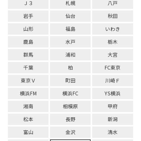
Ｊ３
札幌
八戸
岩手
仙台
秋田
山形
福島
いわき
鹿島
水戸
栃木
群馬
浦和
大宮
千葉
柏
FC東京
東京Ｖ
町田
川崎Ｆ
横浜FM
横浜FC
YS横浜
湘南
相模原
甲府
松本
長野
新潟
富山
金沢
清水