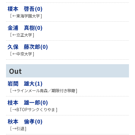
榎本 啓吾(0)
［ ←東海学園大学 ]
金浦 真樹(0)
［ ←立正大学 ]
久保 藤次郎(0)
［ ←中京大学 ]
Out
岩間 雄大(1)
［ →ラインメール青森／期限付き移籍 ]
枝本 雄一郎(0)
［ →BTOPサンクくりやま ]
秋本 倫孝(0)
［ →引退 ]