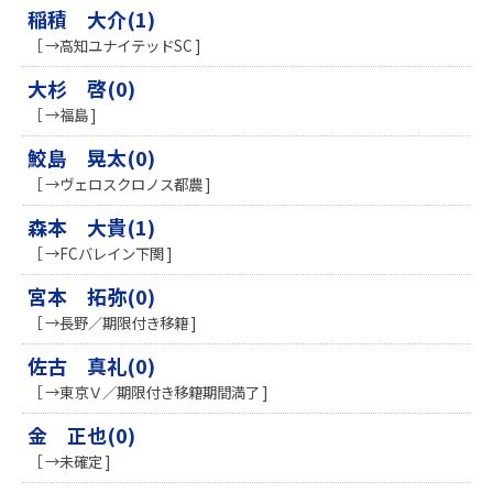
稲積 大介(1)
［ →高知ユナイテッドSC ]
大杉 啓(0)
［ →福島 ]
鮫島 晃太(0)
［ →ヴェロスクロノス都農 ]
森本 大貴(1)
［ →FCバレイン下関 ]
宮本 拓弥(0)
［ →長野／期限付き移籍 ]
佐古 真礼(0)
［ →東京Ｖ／期限付き移籍期間満了 ]
金 正也(0)
［ →未確定 ]