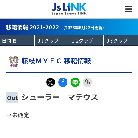
MENU
移籍情報 2021-2022
（2023年6月22日更新）
藤枝ＭＹＦＣ 移籍情報
Fac
LIN
Link
X
シューラー マテウス
Out
eb
E
Copy
oo
→未確定
k