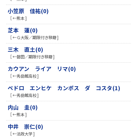
小笠原 佳祐(0)
［ ←熊本 ]
芝本 蓮(0)
［ ←Ｇ大阪／期限付き移籍 ]
三木 直土(0)
［ ←磐田／期限付き移籍 ]
カウアン ライア リマ(0)
［ ←秀岳館高校 ]
ペドロ エンヒケ カンポス ダ コスタ(1)
［ ←秀岳館高校 ]
内山 圭(0)
［ ←熊本 ]
中井 崇仁(0)
［ ←法政大学 ]