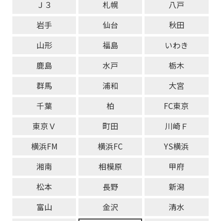
Ｊ３
札幌
八戸
岩手
仙台
秋田
山形
福島
いわき
鹿島
水戸
栃木
群馬
浦和
大宮
千葉
柏
FC東京
東京Ｖ
町田
川崎Ｆ
横浜FM
横浜FC
YS横浜
湘南
相模原
甲府
松本
長野
新潟
富山
金沢
清水