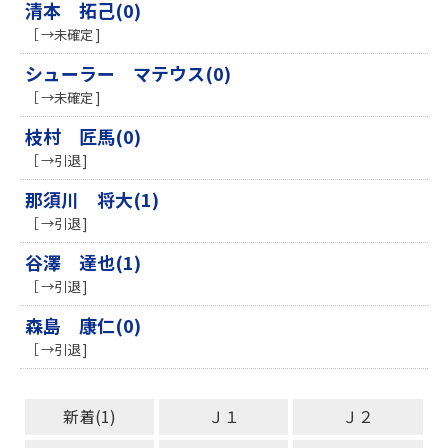
清本 拓己(0)
［ →未確定 ]
シューラー マテウス(0)
［ →未確定 ]
枝村 匠馬(0)
［ →引退 ]
那須川 将大(1)
［ →引退 ]
谷澤 達也(1)
［ →引退 ]
森島 康仁(0)
［ →引退 ]
新着(1)
Ｊ１
Ｊ２