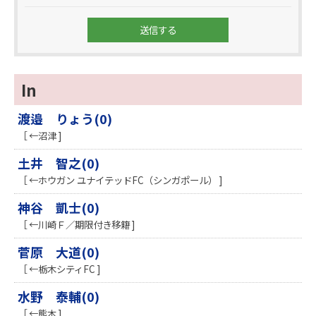
In
渡邉 りょう(0)
［ ←沼津 ]
土井 智之(0)
［ ←ホウガン ユナイテッドFC（シンガポール） ]
神谷 凱士(0)
［ ←川崎Ｆ／期限付き移籍 ]
菅原 大道(0)
［ ←栃木シティFC ]
水野 泰輔(0)
［ ←熊本 ]