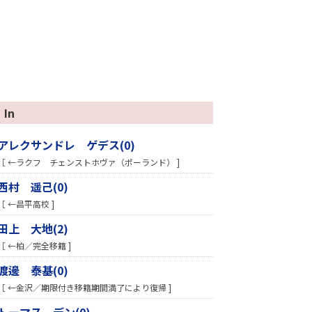
In
アレクサンドレ ゲデス(0)
［ ←ラクフ チェンストホヴァ（ポーランド） ]
西村 遥己(0)
［ ←昌平高校 ]
田上 大地(2)
［ ←柏／完全移籍 ]
渡邊 泰基(0)
［ ←金沢／期限付き移籍期間満了により復帰 ]
トーマス デン(0)