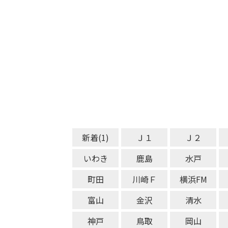
新着(1)
Ｊ１
Ｊ２
いわき
鹿島
水戸
町田
川崎Ｆ
横浜FM
富山
金沢
清水
神戸
鳥取
岡山