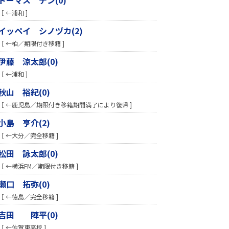
［ ←浦和 ]
イッペイ シノヅカ(2)
［ ←柏／期限付き移籍 ]
伊藤 涼太郎(0)
［ ←浦和 ]
秋山 裕紀(0)
［ ←鹿児島／期限付き移籍期間満了により復帰 ]
小島 亨介(2)
［ ←大分／完全移籍 ]
松田 詠太郎(0)
［ ←横浜FM／期限付き移籍 ]
瀬口 拓弥(0)
［ ←徳島／完全移籍 ]
吉田 陣平(0)
［ ←佐賀東高校 ]