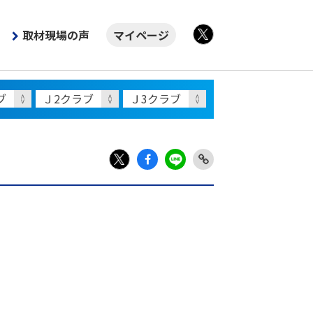
取材現場の声
マイページ
X
Fac
LIN
Link
X
ebo
E
Copy
ok