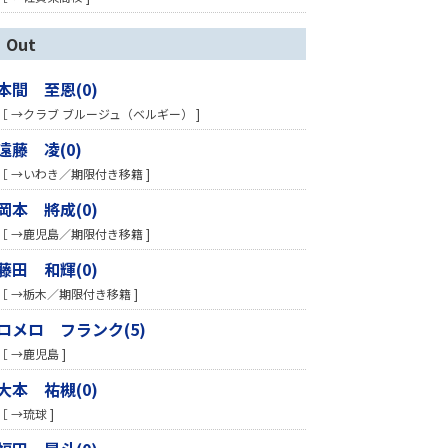
Out
本間 至恩(0)
［ →クラブ ブルージュ（ベルギー） ]
遠藤 凌(0)
［ →いわき／期限付き移籍 ]
岡本 將成(0)
［ →鹿児島／期限付き移籍 ]
藤田 和輝(0)
［ →栃木／期限付き移籍 ]
ロメロ フランク(5)
［ →鹿児島 ]
大本 祐槻(0)
［ →琉球 ]