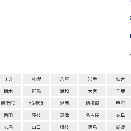
Ｊ３
札幌
八戸
岩手
仙台
栃木
群馬
浦和
大宮
千葉
横浜FC
YS横浜
湘南
相模原
甲府
磐田
藤枝
沼津
名古屋
岐阜
広島
山口
讃岐
徳島
愛媛