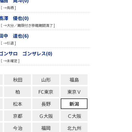
福田 晃斗(0)
［ →鳥栖 ]
髙澤 優也(0)
［ →大分／期限付き移籍期間満了 ]
田中 達也(6)
［ →引退 ]
ゴンサロ ゴンザレス(0)
［ →未確定 ]
秋田
山形
福島
柏
FC東京
東京Ｖ
松本
長野
新潟
京都
Ｇ大阪
Ｃ大阪
今治
福岡
北九州