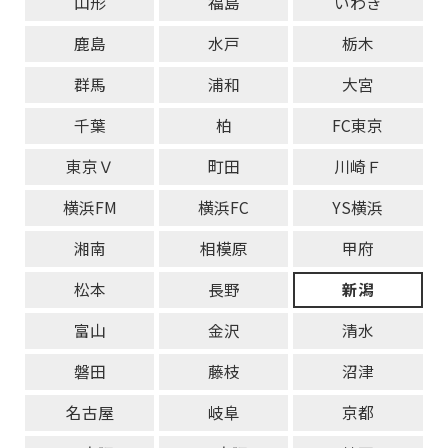
山形
福島
いわき
鹿島
水戸
栃木
群馬
浦和
大宮
千葉
柏
FC東京
東京Ｖ
町田
川崎Ｆ
横浜FM
横浜FC
YS横浜
湘南
相模原
甲府
松本
長野
新潟
富山
金沢
清水
磐田
藤枝
沼津
名古屋
岐阜
京都