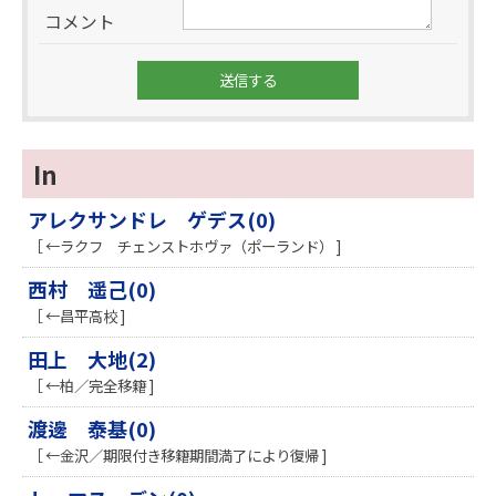
コメント
In
アレクサンドレ ゲデス(0)
［ ←ラクフ チェンストホヴァ（ポーランド） ]
西村 遥己(0)
［ ←昌平高校 ]
田上 大地(2)
［ ←柏／完全移籍 ]
渡邊 泰基(0)
［ ←金沢／期限付き移籍期間満了により復帰 ]