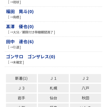
［ →琉球 ]
福田 晃斗(0)
［ →鳥栖 ]
髙澤 優也(0)
［ →大分／期限付き移籍期間満了 ]
田中 達也(6)
［ →引退 ]
ゴンサロ ゴンザレス(0)
［ →未確定 ]
新着(1)
Ｊ１
Ｊ２
Ｊ３
札幌
八戸
岩手
仙台
秋田