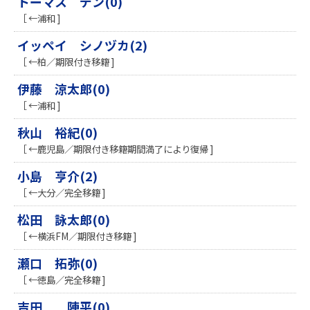
トーマス デン(0)
［ ←浦和 ]
イッペイ シノヅカ(2)
［ ←柏／期限付き移籍 ]
伊藤 涼太郎(0)
［ ←浦和 ]
秋山 裕紀(0)
［ ←鹿児島／期限付き移籍期間満了により復帰 ]
小島 亨介(2)
［ ←大分／完全移籍 ]
松田 詠太郎(0)
［ ←横浜FM／期限付き移籍 ]
瀬口 拓弥(0)
［ ←徳島／完全移籍 ]
吉田 陣平(0)