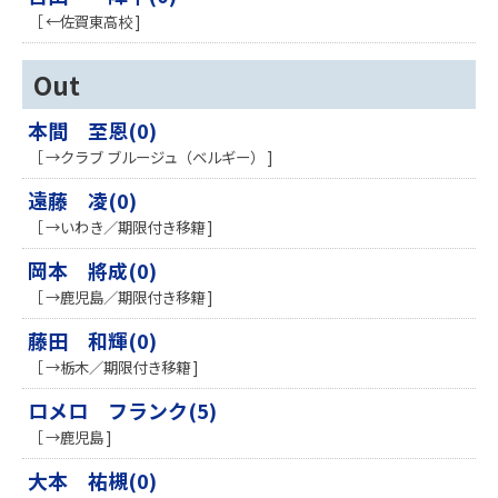
［ ←佐賀東高校 ]
Out
本間 至恩(0)
［ →クラブ ブルージュ（ベルギー） ]
遠藤 凌(0)
［ →いわき／期限付き移籍 ]
岡本 將成(0)
［ →鹿児島／期限付き移籍 ]
藤田 和輝(0)
［ →栃木／期限付き移籍 ]
ロメロ フランク(5)
［ →鹿児島 ]
大本 祐槻(0)