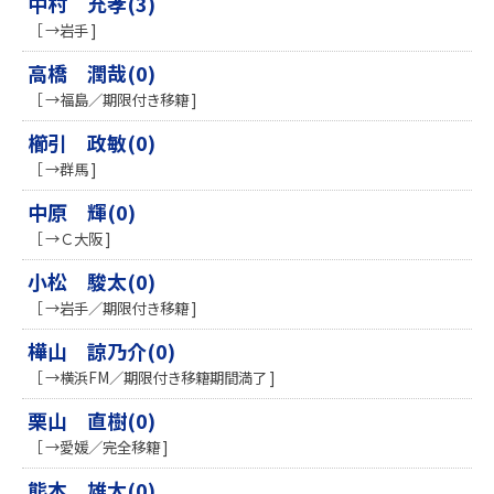
中村 充孝(3)
［ →岩手 ]
高橋 潤哉(0)
［ →福島／期限付き移籍 ]
櫛引 政敏(0)
［ →群馬 ]
中原 輝(0)
［ →Ｃ大阪 ]
小松 駿太(0)
［ →岩手／期限付き移籍 ]
樺山 諒乃介(0)
［ →横浜FM／期限付き移籍期間満了 ]
栗山 直樹(0)
［ →愛媛／完全移籍 ]
熊本 雄太(0)