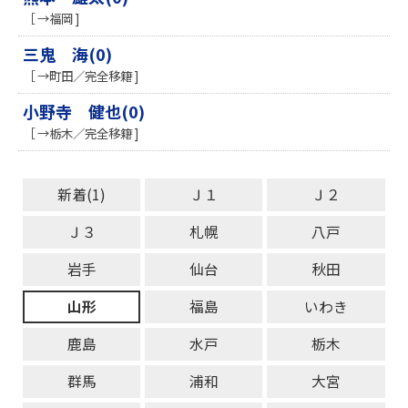
［ →福岡 ]
三鬼 海(0)
［ →町田／完全移籍 ]
小野寺 健也(0)
［ →栃木／完全移籍 ]
新着(1)
Ｊ１
Ｊ２
Ｊ３
札幌
八戸
岩手
仙台
秋田
山形
福島
いわき
鹿島
水戸
栃木
群馬
浦和
大宮