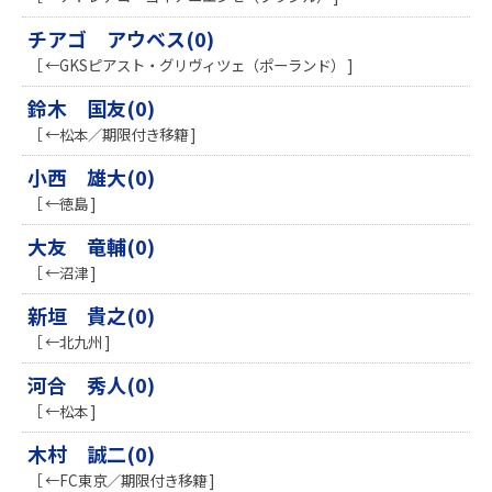
チアゴ アウベス(0)
［ ←GKSピアスト・グリヴィツェ（ポーランド） ]
鈴木 国友(0)
［ ←松本／期限付き移籍 ]
小西 雄大(0)
［ ←徳島 ]
大友 竜輔(0)
［ ←沼津 ]
新垣 貴之(0)
［ ←北九州 ]
河合 秀人(0)
［ ←松本 ]
木村 誠二(0)
［ ←FC東京／期限付き移籍 ]