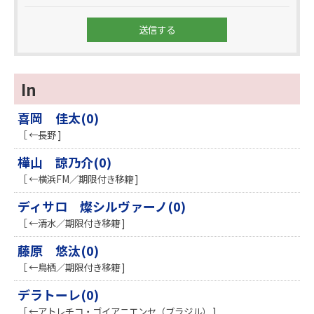
In
喜岡 佳太(0)
［ ←長野 ]
樺山 諒乃介(0)
［ ←横浜FM／期限付き移籍 ]
ディサロ 燦シルヴァーノ(0)
［ ←清水／期限付き移籍 ]
藤原 悠汰(0)
［ ←鳥栖／期限付き移籍 ]
デラトーレ(0)
［ ←アトレチコ・ゴイアニエンセ（ブラジル） ]