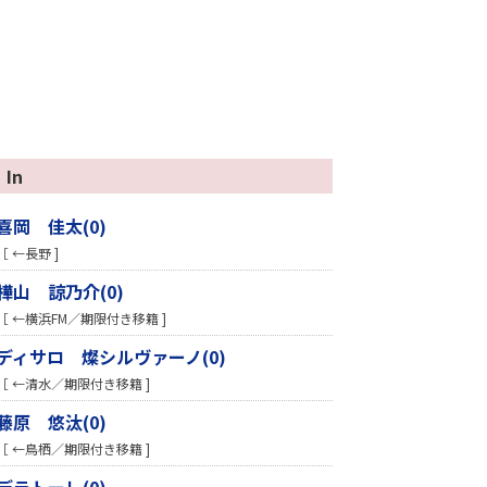
In
喜岡 佳太(0)
［ ←長野 ]
樺山 諒乃介(0)
［ ←横浜FM／期限付き移籍 ]
ディサロ 燦シルヴァーノ(0)
［ ←清水／期限付き移籍 ]
藤原 悠汰(0)
［ ←鳥栖／期限付き移籍 ]
デラトーレ(0)