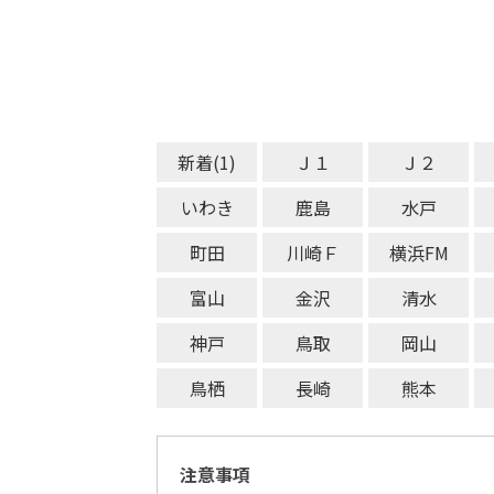
新着(1)
Ｊ１
Ｊ２
いわき
鹿島
水戸
町田
川崎Ｆ
横浜FM
富山
金沢
清水
神戸
鳥取
岡山
鳥栖
長崎
熊本
注意事項