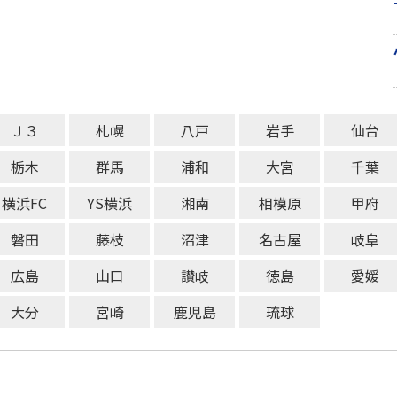
Ｊ３
札幌
八戸
岩手
仙台
栃木
群馬
浦和
大宮
千葉
横浜FC
YS横浜
湘南
相模原
甲府
磐田
藤枝
沼津
名古屋
岐阜
広島
山口
讃岐
徳島
愛媛
大分
宮崎
鹿児島
琉球