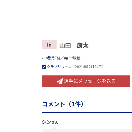
山田 康太
In
←
横浜FM
／完全移籍
クラブリリース
（2021年12月24日）
選手にメッセージを送る
コメント（
1
件）
シン
さん