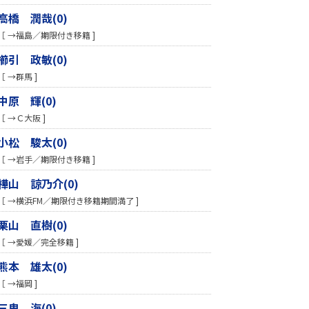
高橋 潤哉(0)
［ →福島／期限付き移籍 ]
櫛引 政敏(0)
［ →群馬 ]
中原 輝(0)
［ →Ｃ大阪 ]
小松 駿太(0)
［ →岩手／期限付き移籍 ]
樺山 諒乃介(0)
［ →横浜FM／期限付き移籍期間満了 ]
栗山 直樹(0)
［ →愛媛／完全移籍 ]
熊本 雄太(0)
［ →福岡 ]
三鬼 海(0)