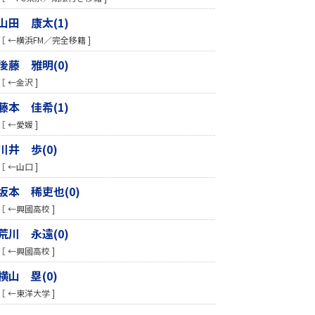
山田 康太(1)
［ ←横浜FM／完全移籍 ]
後藤 雅明(0)
［ ←金沢 ]
藤本 佳希(1)
［ ←愛媛 ]
川井 歩(0)
［ ←山口 ]
坂本 稀吏也(0)
［ ←興國高校 ]
荒川 永遠(0)
［ ←興國高校 ]
横山 塁(0)
［ ←東洋大学 ]