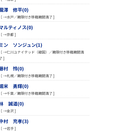
瀧澤 修平(0)
［ →水戸／期限付き移籍期間満了 ]
マルティノス(0)
［ →京都 ]
ミン ソンジュン(1)
［ →仁川ユナイテッド（韓国）／期限付き移籍期間満
了 ]
藤村 怜(0)
［ →札幌／期限付き移籍期間満了 ]
堀米 勇輝(0)
［ →千葉／期限付き移籍期間満了 ]
林 誠道(0)
［ →金沢 ]
中村 充孝(3)
［ →岩手 ]