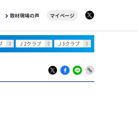
取材現場の声
マイページ
X
Fac
LIN
Link
X
ebo
E
Copy
ok