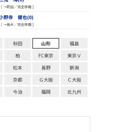
［ →町田／完全移籍 ]
小野寺 健也(0)
［ →栃木／完全移籍 ]
秋田
山形
福島
柏
FC東京
東京Ｖ
松本
長野
新潟
京都
Ｇ大阪
Ｃ大阪
今治
福岡
北九州