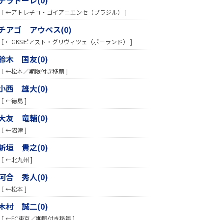
［ ←アトレチコ・ゴイアニエンセ（ブラジル） ]
チアゴ アウベス(0)
［ ←GKSピアスト・グリヴィツェ（ポーランド） ]
鈴木 国友(0)
［ ←松本／期限付き移籍 ]
小西 雄大(0)
［ ←徳島 ]
大友 竜輔(0)
［ ←沼津 ]
新垣 貴之(0)
［ ←北九州 ]
河合 秀人(0)
［ ←松本 ]
木村 誠二(0)
［ ←FC東京／期限付き移籍 ]