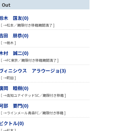
Out
鈴木 国友(0)
［ →松本／期限付き移籍期間満了 ]
吉田 朋恭(0)
［ →栃木 ]
木村 誠二(0)
［ →FC東京／期限付き移籍期間満了 ]
ヴィニシウス アラウージョ(3)
［ →町田 ]
廣岡 睦樹(0)
［ →高知ユナイテッドSC／期限付き移籍 ]
阿部 要門(0)
［ →ラインメール青森FC／期限付き移籍 ]
ビクトル(0)
［ →松本 ]