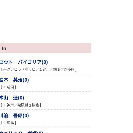
In
ユウト バイゴリア(0)
［ ←グアビラ（ボリビア１部）／期限付き移籍 ]
宮本 英治(0)
［ ←新潟 ]
本山 遥(0)
［ ←神戸／期限付き移籍 ]
川浪 吾郎(0)
［ ←広島 ]
ウェリック ポポ(0)