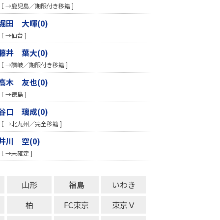
［ →鹿児島／期限付き移籍 ]
堀田 大暉(0)
［ →仙台 ]
藤井 葉大(0)
［ →讃岐／期限付き移籍 ]
高木 友也(0)
［ →徳島 ]
谷口 璃成(0)
［ →北九州／完全移籍 ]
井川 空(0)
［ →未確定 ]
山形
福島
いわき
柏
FC東京
東京Ｖ