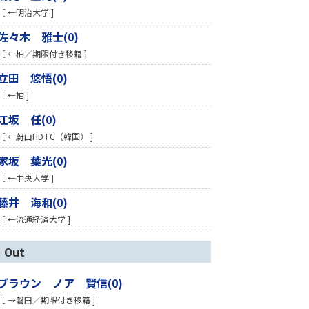
［ ←明治大学 ]
佐々木 雅士(0)
［ ←柏／期限付き移籍 ]
立田 悠悟(0)
［ ←柏 ]
江坂 任(0)
［ ←蔚山HD FC（韓国） ]
家坂 葉光(0)
［ ←中央大学 ]
藤井 海和(0)
［ ←流通経済大学 ]
Out
ブラウン ノア 賢信(0)
［ →磐田／期限付き移籍 ]