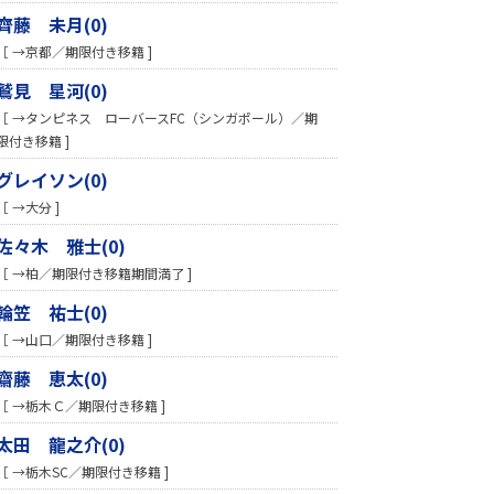
齊藤 未月(0)
［ →京都／期限付き移籍 ]
鷲見 星河(0)
［ →タンピネス ローバースFC（シンガポール）／期
限付き移籍 ]
グレイソン(0)
［ →大分 ]
佐々木 雅士(0)
［ →柏／期限付き移籍期間満了 ]
輪笠 祐士(0)
［ →山口／期限付き移籍 ]
齋藤 恵太(0)
［ →栃木Ｃ／期限付き移籍 ]
太田 龍之介(0)
［ →栃木SC／期限付き移籍 ]