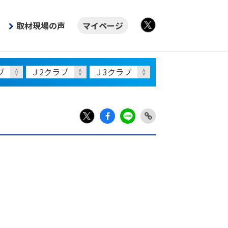
取材現場の声
マイページ
X
Fac
LIN
Link
X
ebo
E
Copy
ok