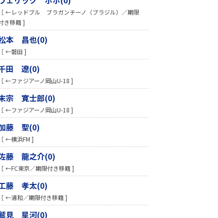
［ ←レッドブル ブラガンチーノ（ブラジル）／期限
付き移籍 ]
松本 昌也(0)
［ ←磐田 ]
千田 遼(0)
［ ←ファジアーノ岡山U-18 ]
末宗 寛士郎(0)
［ ←ファジアーノ岡山U-18 ]
加藤 聖(0)
［ ←横浜FM ]
佐藤 龍之介(0)
［ ←FC東京／期限付き移籍 ]
工藤 孝太(0)
［ ←浦和／期限付き移籍 ]
鷲見 星河(0)