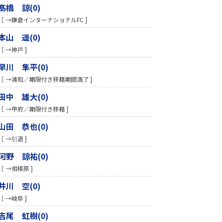
髙橋 諒(0)
［ →鎌倉インターナショナルFC ]
本山 遥(0)
［ →神戸 ]
早川 隼平(0)
［ →浦和／期限付き移籍期間満了 ]
田中 雄大(0)
［ →甲府／期限付き移籍 ]
山田 恭也(0)
［ →引退 ]
河野 諒祐(0)
［ →相模原 ]
井川 空(0)
［ →岐阜 ]
吉尾 虹樹(0)