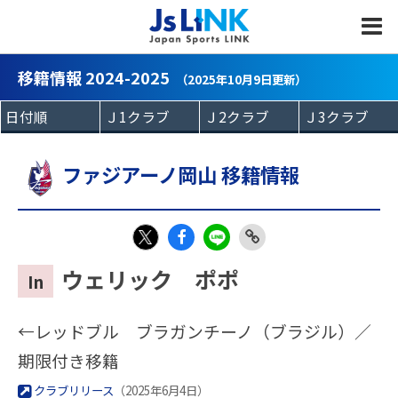
MENU
移籍情報 2024-2025
（2025年10月9日更新）
ファジアーノ岡山 移籍情報
Fac
LIN
Link
X
ウェリック ポポ
In
eb
E
Copy
oo
←レッドブル ブラガンチーノ（ブラジル）／
k
期限付き移籍
クラブリリース
（2025年6月4日）