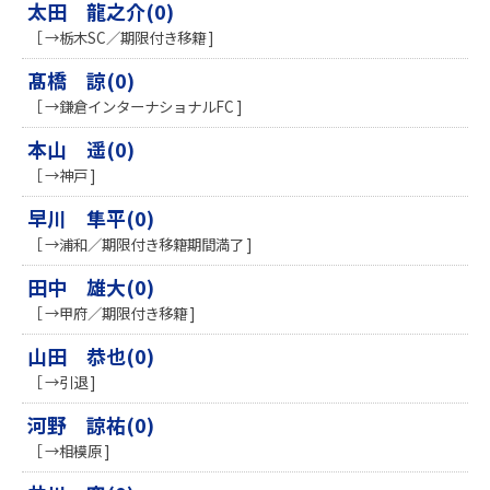
太田 龍之介(0)
［ →栃木SC／期限付き移籍 ]
髙橋 諒(0)
［ →鎌倉インターナショナルFC ]
本山 遥(0)
［ →神戸 ]
早川 隼平(0)
［ →浦和／期限付き移籍期間満了 ]
田中 雄大(0)
［ →甲府／期限付き移籍 ]
山田 恭也(0)
［ →引退 ]
河野 諒祐(0)
［ →相模原 ]