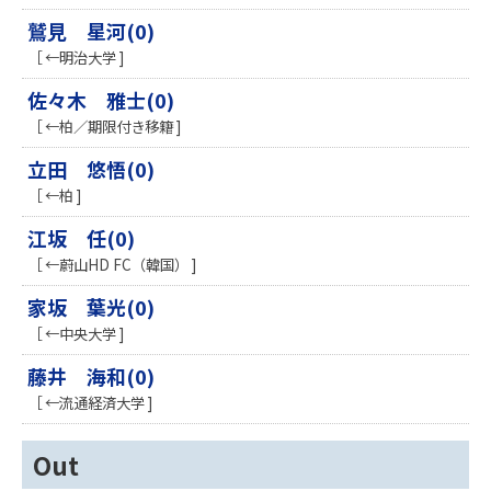
鷲見 星河(0)
［ ←明治大学 ]
佐々木 雅士(0)
［ ←柏／期限付き移籍 ]
立田 悠悟(0)
［ ←柏 ]
江坂 任(0)
［ ←蔚山HD FC（韓国） ]
家坂 葉光(0)
［ ←中央大学 ]
藤井 海和(0)
［ ←流通経済大学 ]
Out