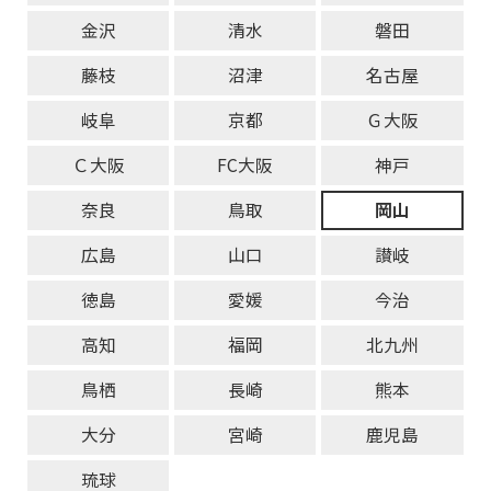
金沢
清水
磐田
藤枝
沼津
名古屋
岐阜
京都
Ｇ大阪
Ｃ大阪
FC大阪
神戸
奈良
鳥取
岡山
広島
山口
讃岐
徳島
愛媛
今治
高知
福岡
北九州
鳥栖
長崎
熊本
大分
宮崎
鹿児島
琉球