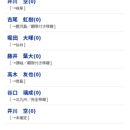
井川 空(0)
［ →岐阜 ]
吉尾 虹樹(0)
［ →鹿児島／期限付き移籍 ]
堀田 大暉(0)
［ →仙台 ]
藤井 葉大(0)
［ →讃岐／期限付き移籍 ]
高木 友也(0)
［ →徳島 ]
谷口 璃成(0)
［ →北九州／完全移籍 ]
井川 空(0)
［ →未確定 ]