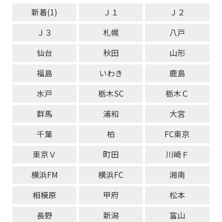
新着(1)
Ｊ１
Ｊ２
Ｊ３
札幌
八戸
仙台
秋田
山形
福島
いわき
鹿島
水戸
栃木SC
栃木Ｃ
群馬
浦和
大宮
千葉
柏
FC東京
東京Ｖ
町田
川崎Ｆ
横浜FM
横浜FC
湘南
相模原
甲府
松本
長野
新潟
富山