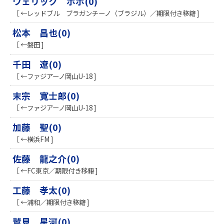
ウェリック ポポ(0)
［ ←レッドブル ブラガンチーノ（ブラジル）／期限付き移籍 ]
松本 昌也(0)
［ ←磐田 ]
千田 遼(0)
［ ←ファジアーノ岡山U-18 ]
末宗 寛士郎(0)
［ ←ファジアーノ岡山U-18 ]
加藤 聖(0)
［ ←横浜FM ]
佐藤 龍之介(0)
［ ←FC東京／期限付き移籍 ]
工藤 孝太(0)
［ ←浦和／期限付き移籍 ]
鷲見 星河(0)