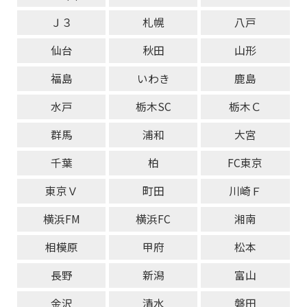
Ｊ３
札幌
八戸
仙台
秋田
山形
福島
いわき
鹿島
水戸
栃木SC
栃木Ｃ
群馬
浦和
大宮
千葉
柏
FC東京
東京Ｖ
町田
川崎Ｆ
横浜FM
横浜FC
湘南
相模原
甲府
松本
長野
新潟
富山
金沢
清水
磐田