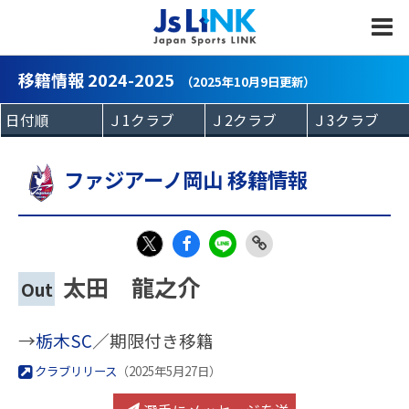
MENU
移籍情報 2024-2025
（2025年10月9日更新）
ファジアーノ岡山 移籍情報
Fac
LIN
Link
X
太田 龍之介
Out
eb
E
Copy
oo
→
栃木SC
／期限付き移籍
k
クラブリリース
（2025年5月27日）