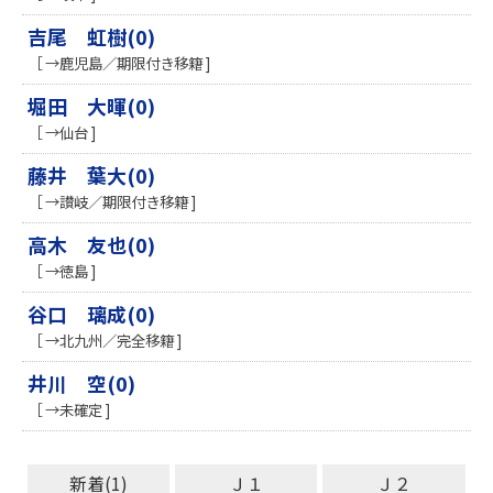
吉尾 虹樹(0)
［ →鹿児島／期限付き移籍 ]
堀田 大暉(0)
［ →仙台 ]
藤井 葉大(0)
［ →讃岐／期限付き移籍 ]
高木 友也(0)
［ →徳島 ]
谷口 璃成(0)
［ →北九州／完全移籍 ]
井川 空(0)
［ →未確定 ]
新着(1)
Ｊ１
Ｊ２