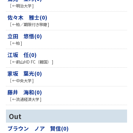
［ ←明治大学 ]
佐々木 雅士(0)
［ ←柏／期限付き移籍 ]
立田 悠悟(0)
［ ←柏 ]
江坂 任(0)
［ ←蔚山HD FC（韓国） ]
家坂 葉光(0)
［ ←中央大学 ]
藤井 海和(0)
［ ←流通経済大学 ]
Out
ブラウン ノア 賢信(0)