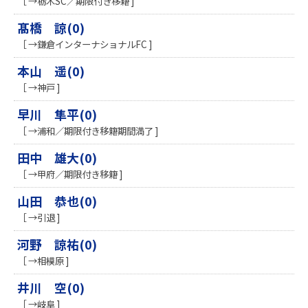
［ →栃木SC／期限付き移籍 ]
髙橋 諒(0)
［ →鎌倉インターナショナルFC ]
本山 遥(0)
［ →神戸 ]
早川 隼平(0)
［ →浦和／期限付き移籍期間満了 ]
田中 雄大(0)
［ →甲府／期限付き移籍 ]
山田 恭也(0)
［ →引退 ]
河野 諒祐(0)
［ →相模原 ]
井川 空(0)
［ →岐阜 ]